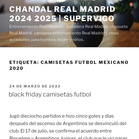
Saltar
CHANDAL REAL MADRID
al
2024 2025 | SUPERVIGO
contenido
Entrenamiento Real Madrid – Sudadera Real Madrid, chaqueta
Real Madrid, camiseta entrenamiento Real Madrid y otros
accesorios para hombre, mujer y niños.
ETIQUETA:
CAMISETAS FUTBOL MEXICANO
2020
PUBLICADO
24 DE MARZO DE 2023
EL
black friday camisetas futbol
Jugó dieciocho partidos e hizo cinco goles y días
después del ascenso de Argentinos se desvinculó del
club. El 17 de julio, se confirma el acuerdo entre
Riquelme y Argentinos Juniors, el club que le vio nacer