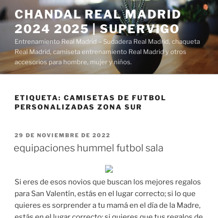
Saltar
CHANDAL REAL MADRID
al
2024 2025 | SUPERVIGO
contenido
Entrenamiento Real Madrid – Sudadera Real Madrid, chaqueta
Real Madrid, camiseta entrenamiento Real Madrid y otros
accesorios para hombre, mujer y niños.
ETIQUETA:
CAMISETAS DE FUTBOL
PERSONALIZADAS ZONA SUR
PUBLICADO
29 DE NOVIEMBRE DE 2022
EL
equipaciones hummel futbol sala
Si eres de esos novios que buscan los mejores regalos
para San Valentín, estás en el lugar correcto; si lo que
quieres es sorprender a tu mamá en el día de la Madre,
estás en el lugar correcto; si quieres que tus regalos de