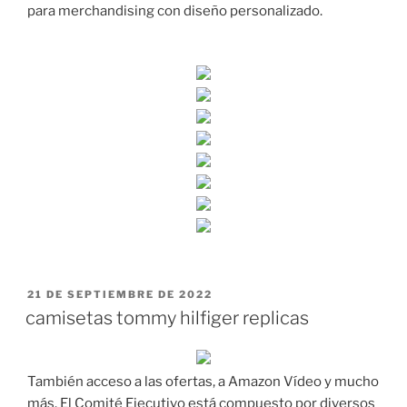
para merchandising con diseño personalizado.
PUBLICADO
21 DE SEPTIEMBRE DE 2022
EL
camisetas tommy hilfiger replicas
También acceso a las ofertas, a Amazon Vídeo y mucho
más. El Comité Ejecutivo está compuesto por diversos