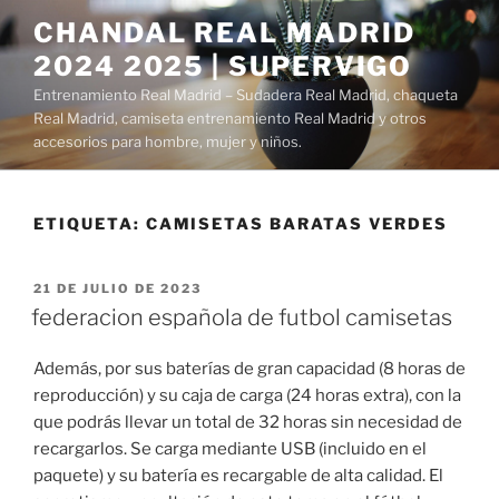
Saltar
CHANDAL REAL MADRID
al
2024 2025 | SUPERVIGO
contenido
Entrenamiento Real Madrid – Sudadera Real Madrid, chaqueta
Real Madrid, camiseta entrenamiento Real Madrid y otros
accesorios para hombre, mujer y niños.
ETIQUETA:
CAMISETAS BARATAS VERDES
PUBLICADO
21 DE JULIO DE 2023
EL
federacion española de futbol camisetas
Además, por sus baterías de gran capacidad (8 horas de
reproducción) y su caja de carga (24 horas extra), con la
que podrás llevar un total de 32 horas sin necesidad de
recargarlos. Se carga mediante USB (incluido en el
paquete) y su batería es recargable de alta calidad. El