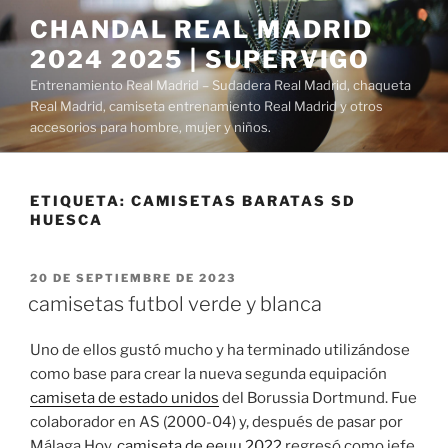
Saltar
CHANDAL REAL MADRID
al
2024 2025 | SUPERVIGO
contenido
Entrenamiento Real Madrid – Sudadera Real Madrid, chaqueta
Real Madrid, camiseta entrenamiento Real Madrid y otros
accesorios para hombre, mujer y niños.
ETIQUETA:
CAMISETAS BARATAS SD
HUESCA
PUBLICADO
20 DE SEPTIEMBRE DE 2023
EL
camisetas futbol verde y blanca
Uno de ellos gustó mucho y ha terminado utilizándose
como base para crear la nueva segunda equipación
camiseta de estado unidos
del Borussia Dortmund. Fue
colaborador en AS (2000-04) y, después de pasar por
Málaga Hoy,
camiseta de eeuu 2022
regresó como jefe