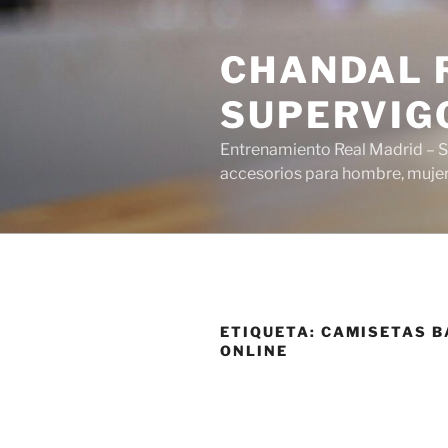
Saltar
al
CHANDAL R
contenido
SUPERVIG
Entrenamiento Real Madrid – S
accesorios para hombre, mujer 
ETIQUETA:
CAMISETAS B
ONLINE