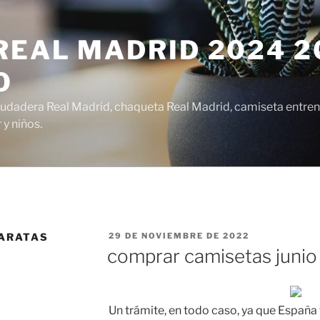
EAL MADRID 2024 20
O
udadera Real Madrid, chaqueta Real Madrid, camiseta entren
y niños.
PUBLICADO
ARATAS
29 DE NOVIEMBRE DE 2022
EL
comprar camisetas junio
Un trámite, en todo caso, ya que España 