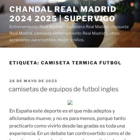
Saltar
CHANDAL REAL MADRID
al
2024 2025 | SUPERVIGO
contenido
Entrenamiento Real Madrid – Sudadera Real Madrid, chaqueta
Real Madrid, camiseta entrenamiento Real Madrid y otros
accesorios para hombre, mujer y niños.
ETIQUETA:
CAMISETA TERMICA FUTBOL
PUBLICADO
26 DE MAYO DE 2023
EL
camisetas de equipos de futbol ingles
En España este deporte es el que más adeptos y
aficionados mueve, y no es para menos, porque tanto
practicarlo como vivirlo desde las gradas es toda una
experiencia. En un debate tan controvertido como el de